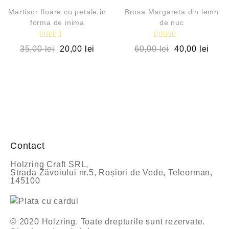
t
t
OUT OF STOCK
OUT OF STOCK
l
l
Martisor floare cu petale in
Brosa Margareta din lemn
a
a
forma de inima
de nuc
0
0
d
d
i
i
E
E
n
n
35,00
lei
20,00
lei
60,00
lei
40,00
lei
v
v
5
5
a
a
l
l
u
u
a
a
t
t
l
l
a
a
0
0
d
d
i
i
n
n
5
5
Contact
Holzring Craft SRL,
Strada Zăvoiului nr.5, Roșiori de Vede, Teleorman,
145100
© 2020 Holzring. Toate drepturile sunt rezervate.