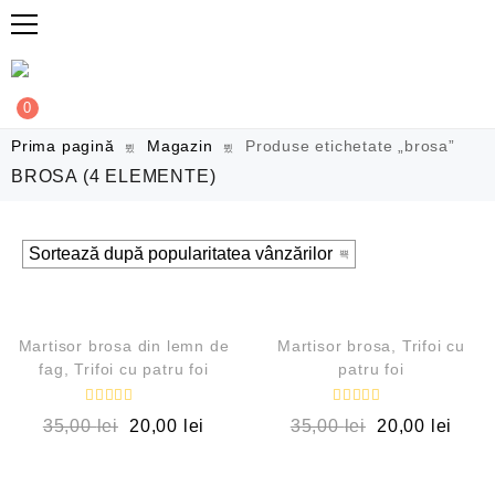
0
Prima pagină
Magazin
Produse etichetate „brosa”
BROSA
(4 ELEMENTE)
QUICK VIEW
QUICK VIEW
OUT OF STOCK
OUT OF STOCK
Martisor brosa din lemn de
Martisor brosa, Trifoi cu
fag, Trifoi cu patru foi
patru foi
E
E
35,00
lei
20,00
lei
35,00
lei
20,00
lei
v
v
a
a
l
l
QUICK VIEW
QUICK VIEW
u
u
a
a