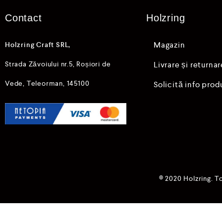
5
Contact
Holzring
Magazin
Holzring Craft SRL,
Strada Zăvoiului nr.5, Roșiori de
Livrare și returnar
Vede, Teleorman, 145100
Solicită info prod
© 2020 Holzring. T