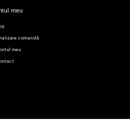
5
ntul meu
oș
inalizare comandă
ontul meu
ontact