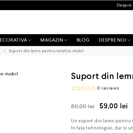
Despre 
ECORATIVA
MAGAZIN
BLOG
DESPRE NOI
a
Suport din lemn pentru telefon mobil
Suport din lem
0
reviews
E
v
59,00
lei
a
80,00
lei
l
u
a
Un suport din lemn pentru 
t
în fața tehnologiei, dar și 
l