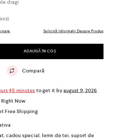
ele dragi
enzi
urnare
Solicită Informații Despre Produs
ADAUGĂ ÎN COȘ
Compară
ours 44 minutes
to get it by
august 9, 2026
r Right Now
et Free Shipping
ativa
at
,
cadou special
,
lemn de tei
,
suport de