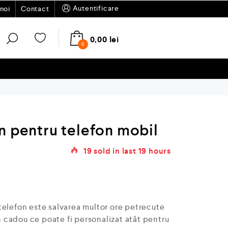
Autentificare
noi
Contact
0,00
lei
0
n pentru telefon mobil
19
sold in last
19 hours
telefon este salvarea multor ore petrecute
un cadou ce poate fi personalizat atât pentru