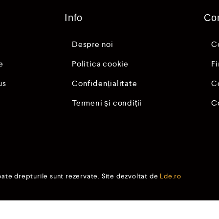
n
5
Info
Co
Despre noi
C
e
Politica cookie
F
us
Confidențialitate
C
Termeni și condiții
C
oate drepturile sunt rezervate. Site dezvoltat de
Lde.ro