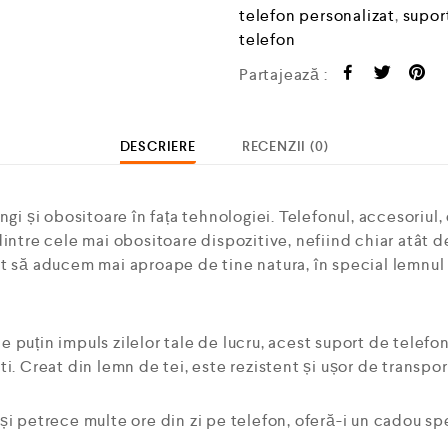
telefon personalizat
,
supor
telefon
Partajează :
DESCRIERE
RECENZII (0)
gi și obositoare în fața tehnologiei. Telefonul, accesoriul, 
dintre cele mai obositoare dispozitive, nefiind chiar atât 
t să aducem mai aproape de tine natura, în special lemnul 
puțin impuls zilelor tale de lucru, acest suport de telefon
i. Creat din lemn de tei, este rezistent și ușor de transpor
i petrece multe ore din zi pe telefon, oferă-i un cadou spec