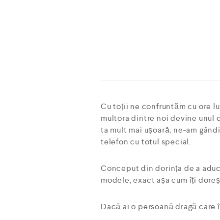
Cu toții ne confruntăm cu ore lun
multora dintre noi devine unul 
ta mult mai ușoară, ne-am gândi
telefon cu totul special.
Conceput din dorința de a aduce 
modele, exact așa cum îți doreșt
Dacă ai o persoană dragă care îș