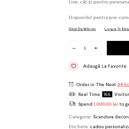
a
tine, cât și pentru persoan
0
d
i
Disponibil pentru pre-com
n
5
Ghid De Mărimi
Livrare Și Ret
−
+
Adaugă La Favorite
Order in The Next
04 h
Real Time
166
Visito
Spend
1.000,00
lei
to g
Categorie:
Scandura decor
Etichete:
cadou personaliz