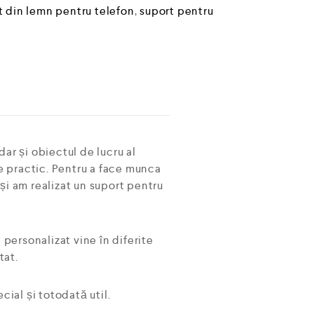
t din lemn pentru telefon
,
suport pentru
dar și obiectul de lucru al
de practic. Pentru a face munca
și am realizat un suport pentru
 personalizat vine în diferite
tat.
ial și totodată util.