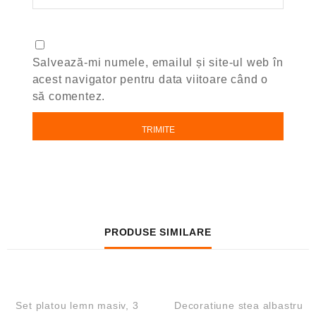
Salvează-mi numele, emailul și site-ul web în
acest navigator pentru data viitoare când o
să comentez.
PRODUSE SIMILARE
QUICK VIEW
QUICK VIEW
REDUCERI!
REDUCERI!
Set platou lemn masiv, 3
Decoratiune stea albastru