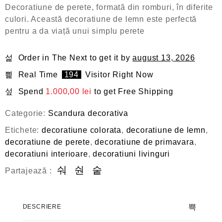
a
Decoratiune de perete, formată din romburi, în diferite
t
culori. Această decoratiune de lemn este perfectă
l
a
pentru a da viață unui simplu perete
0
d
i
Order in The Next
to get it by
august 13, 2026
n
5
Real Time
194
Visitor Right Now
Spend
1.000,00
lei
to get Free Shipping
Categorie:
Scandura decorativa
Etichete:
decoratiune colorata
,
decoratiune de lemn
,
decoratiune de perete
,
decoratiune de primavara
,
decoratiuni interioare
,
decoratiuni livinguri
Partajează :
DESCRIERE