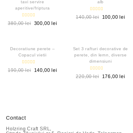
tavi servire
alb
aperitive/friptura
E
140,00
lei
100,00
lei
v
E
a
380,00
lei
300,00
lei
v
l
a
u
l
a
QUICK VIEW
QUICK VIEW
u
t
a
l
t
a
OUT OF STOCK
OUT OF STOCK
l
Decoratiune perete –
Set 3 rafturi decorative de
0
a
Copacul vietii
perete, din lemn, diverse
d
0
i
dimensiuni
d
n
i
5
E
n
190,00
lei
140,00
lei
v
5
E
a
220,00
lei
176,00
lei
v
l
a
u
l
a
u
t
a
l
t
a
l
0
a
d
0
i
d
n
Contact
i
5
n
5
Holzring Craft SRL,