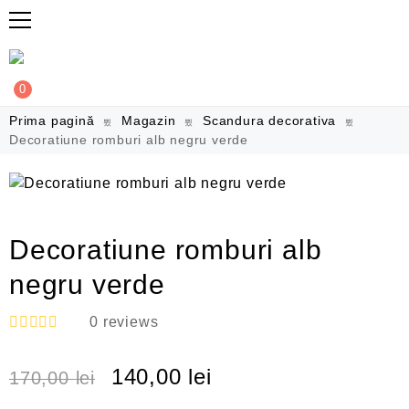
0
Prima pagină
Magazin
Scandura decorativa
Decoratiune romburi alb negru verde
Decoratiune romburi alb
negru verde
0
reviews
E
v
140,00
lei
a
170,00
lei
l
u