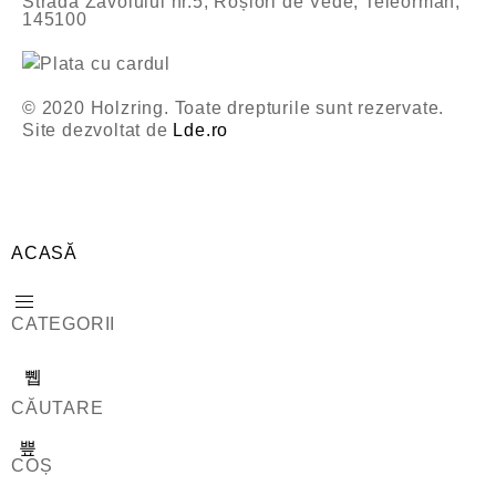
Strada Zăvoiului nr.5, Roșiori de Vede, Teleorman,
145100
© 2020 Holzring. Toate drepturile sunt rezervate.
Site dezvoltat de
Lde.ro
ACASĂ
CATEGORII
CĂUTARE
COȘ