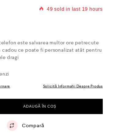
49
sold in last
19 hours
telefon este salvarea multor ore petrecute
un cadou ce poate fi personalizat atât pentru
ele dragi
enzi
urnare
Solicită Informații Despre Produs
ADAUGĂ ÎN COȘ
Compară