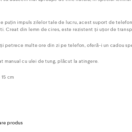
puțin impuls zilelor tale de lucru, acest suport de telefon
i. Creat din lemn de cires, este rezistent și ușor de transp
i petrece multe ore din zi pe telefon, oferă-i un cadou spec
at manual cu ulei de tung, plăcut la atingere.
e 15 cm
are produs