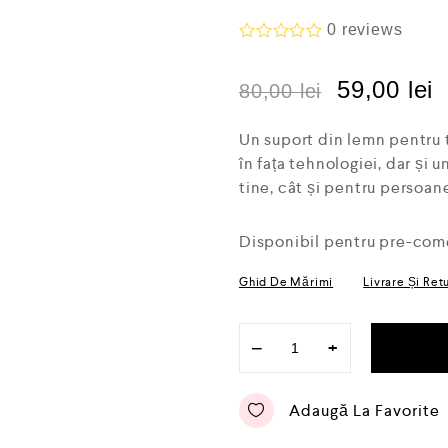
0
reviews
E
v
59,00
lei
a
80,00
lei
l
u
a
Un suport din lemn pentru 
t
în fața tehnologiei, dar și 
l
a
tine, cât și pentru persoan
0
d
i
Disponibil pentru pre-com
n
5
Ghid De Mărimi
Livrare Și Ret
−
+
Adaugă La Favorite