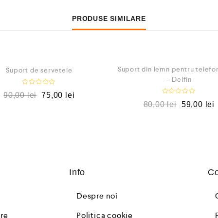
PRODUSE SIMILARE
UCERI!
REDUCERI!
Suport din lemn pentru telefo
Suport de servetele
– Delfin
E
90,00
lei
75,00
lei
v
E
80,00
lei
59,00
lei
a
v
l
a
u
l
a
u
t
a
l
t
a
l
0
a
d
0
i
d
n
Info
Co
i
5
n
5
Despre noi
are
Politica cookie