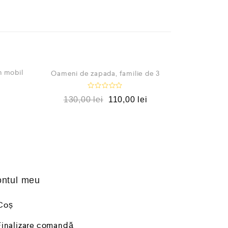
OUT OF STOCK
n mobil
Oameni de zapada, familie de 3
E
130,00
lei
110,00
lei
v
a
l
u
a
t
l
a
0
d
i
n
ntul meu
5
Coș
Finalizare comandă