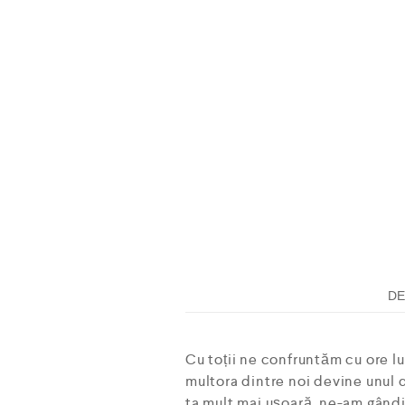
DE
Cu toții ne confruntăm cu ore lun
multora dintre noi devine unul 
ta mult mai ușoară, ne-am gândi