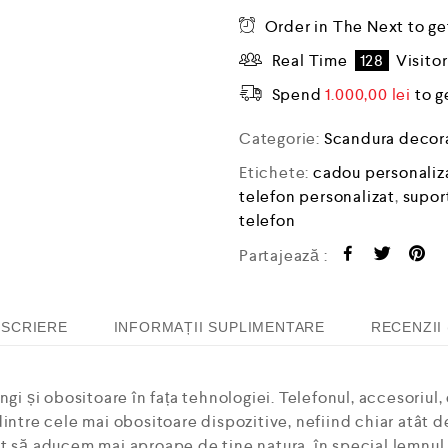
Order in The Next
to ge
Real Time
128
Visito
Spend
1.000,00
lei
to g
Categorie:
Scandura decor
Etichete:
cadou personaliz
telefon personalizat
,
supor
telefon
Partajează :
SCRIERE
INFORMAȚII SUPLIMENTARE
RECENZII 
gi și obositoare în fața tehnologiei. Telefonul, accesoriul, 
dintre cele mai obositoare dispozitive, nefiind chiar atât 
t să aducem mai aproape de tine natura, în special lemnul 