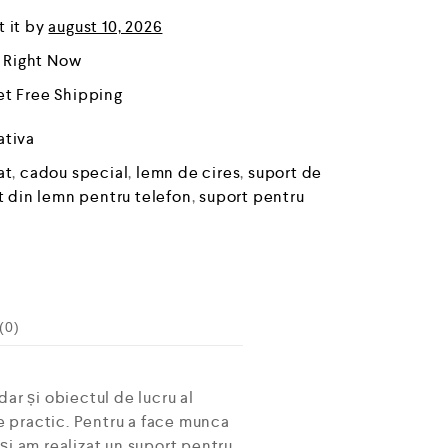
t it by
august 10, 2026
r Right Now
et Free Shipping
ativa
at
,
cadou special
,
lemn de cires
,
suport de
t din lemn pentru telefon
,
suport pentru
(0)
dar și obiectul de lucru al
de practic. Pentru a face munca
și am realizat un suport pentru