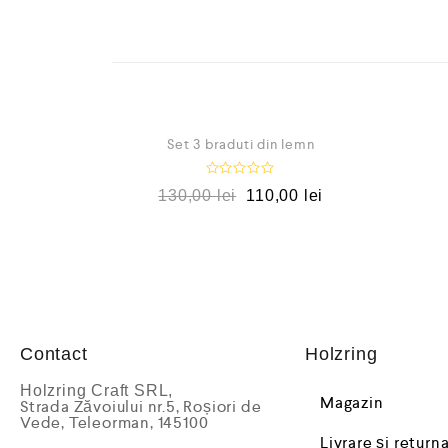
OUT OF STOCK
RED
Set 3 braduti din lemn
E
130,00
lei
110,00
lei
v
a
l
u
a
t
l
a
0
d
i
n
Contact
Holzring
5
Holzring Craft SRL,
Magazin
Strada Zăvoiului nr.5, Roșiori de
Vede, Teleorman, 145100
Livrare și return