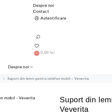
Despre noi
Contact
Autentificare
0,00
lei
0
g
Despre noi
a
Suport din lemn pentru telefon mobil – Veverita
Suport din lem
Veverita