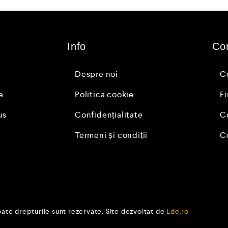
i
n
5
Info
Co
Despre noi
C
e
Politica cookie
F
us
Confidențialitate
C
Termeni și condiții
C
oate drepturile sunt rezervate. Site dezvoltat de
Lde.ro