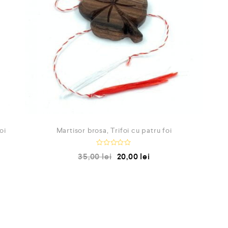
oi
Martisor brosa, Trifoi cu patru foi
E
35,00
lei
20,00
lei
v
a
l
u
a
t
l
a
0
d