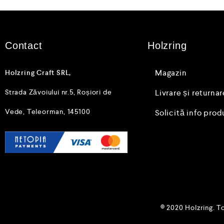
i
n
5
Contact
Holzring
Magazin
Holzring Craft SRL,
Strada Zăvoiului nr.5, Roșiori de
Livrare și returnar
Vede, Teleorman, 145100
Solicită info prod
© 2020 Holzring. T