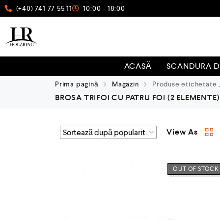
(+40) 741 77 55 11
10:00 - 18:00
ACASĂ
SCANDURA D
Prima pagină
Magazin
Produse etichetate „b
BROSA TRIFOI CU PATRU FOI
(2 ELEMENTE)
View As
OUT OF STOCK