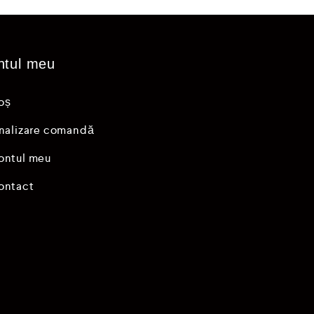
ntul meu
oș
inalizare comandă
ontul meu
ontact