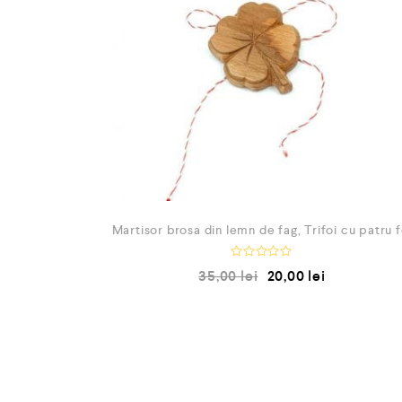
Martisor brosa din lemn de fag, Trifoi cu patru f
E
35,00
lei
20,00
lei
v
a
l
u
a
t
l
a
0
d