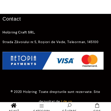
0
0
d
d
i
i
n
n
5
5
Contact
Holzring Craft SRL,
Strada Zăvoiului nr.5, Roșiori de Vede, Teleorman, 145100
© 2020 Holzring. Toate drepturile sunt rezervate. Site
dezvoltat de
Lde.ro