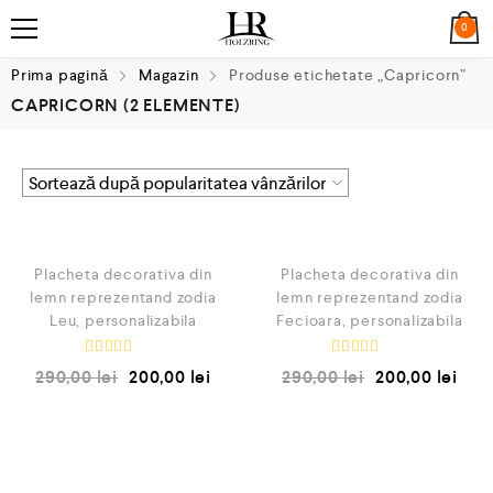
0
Prima pagină
Magazin
Produse etichetate „Capricorn”
CAPRICORN
(2 ELEMENTE)
QUICK VIEW
QUICK VIEW
REDUCERI!
REDUCERI!
Placheta decorativa din
Placheta decorativa din
lemn reprezentand zodia
lemn reprezentand zodia
Leu, personalizabila
Fecioara, personalizabila
E
E
290,00
lei
200,00
lei
290,00
lei
200,00
lei
v
v
a
a
l
l
u
u
a
a
t
t
l
l
a
a