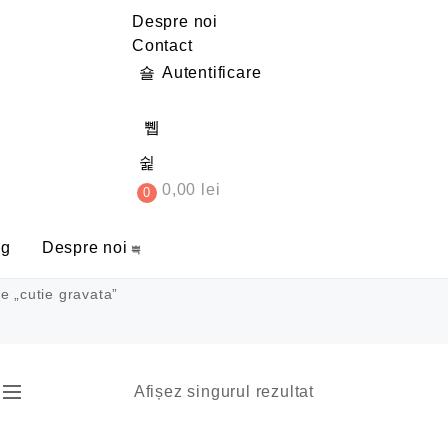
Despre noi
Contact
Autentificare
0,00
lei
0
og
Despre noi
e „cutie gravata”
Afișez singurul rezultat