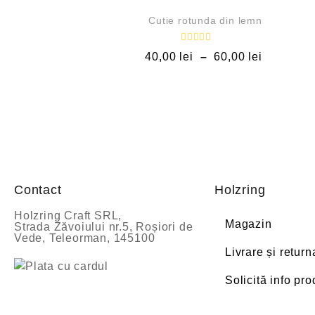
REDUCERI!
Cutie rotunda din lemn
E
40,00
lei
–
60,00
lei
v
a
l
u
a
t
l
a
0
d
i
n
5
Contact
Holzring
Holzring Craft SRL,
Magazin
Strada Zăvoiului nr.5, Roșiori de
Vede, Teleorman, 145100
Livrare și return
Solicită info pr