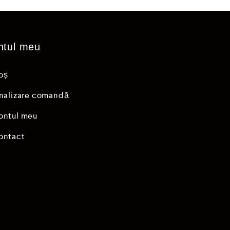
ntul meu
oș
inalizare comandă
ontul meu
ontact