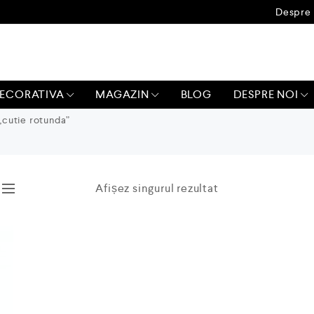
Despre 
ECORATIVA
MAGAZIN
BLOG
DESPRE NOI
„cutie rotunda”
Afișez singurul rezultat