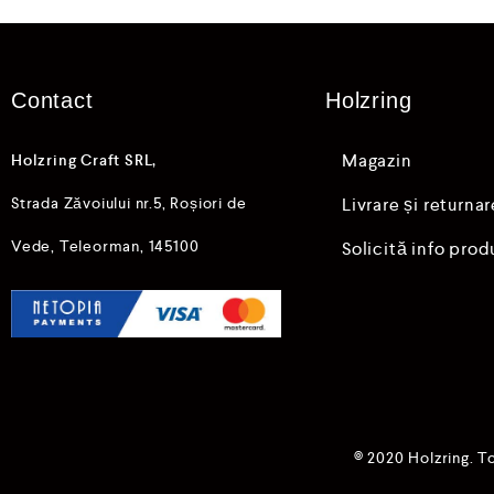
i
n
5
Contact
Holzring
Magazin
Holzring Craft SRL,
Strada Zăvoiului nr.5, Roșiori de
Livrare și returnar
Vede, Teleorman, 145100
Solicită info prod
© 2020 Holzring. T