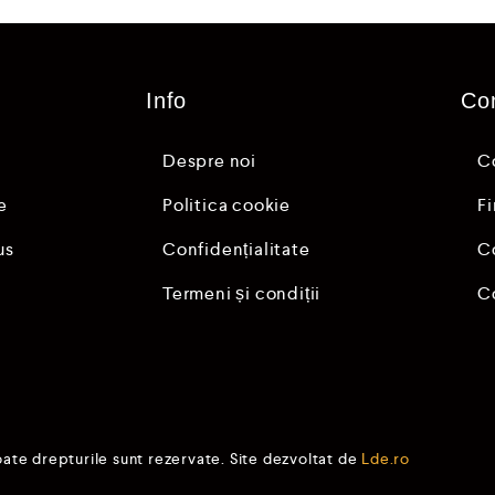
Info
Co
Despre noi
C
e
Politica cookie
F
us
Confidențialitate
C
Termeni și condiții
C
oate drepturile sunt rezervate. Site dezvoltat de
Lde.ro