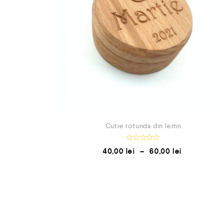
Cutie rotunda din lemn
E
40,00
lei
–
60,00
lei
v
a
l
u
a
t
l
a
0
d