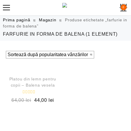
0
Prima pagină
Magazin
Produse etichetate „farfurie in
forma de balena”
FARFURIE IN FORMA DE BALENA
(1 ELEMENT)
QUICK VIEW
REDUCERI!
Platou din lemn pentru
copii – Balena vesela
E
64,00
lei
44,00
lei
v
a
l
u
a
t
l
a