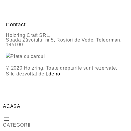
0
d
i
n
5
Contact
Holzring Craft SRL,
Strada Zăvoiului nr.5, Roșiori de Vede, Teleorman,
145100
© 2020 Holzring. Toate drepturile sunt rezervate.
Site dezvoltat de
Lde.ro
ACASĂ
CATEGORII