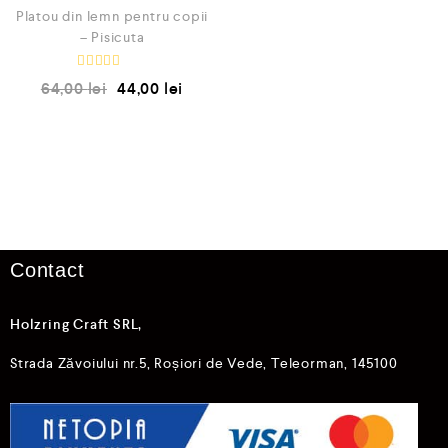
Platou din lemn pentru copii
– Pisicuta
E
64,00
lei
44,00
lei
v
a
l
u
a
t
l
a
0
d
i
n
5
Contact
Holzring Craft SRL,
Strada Zăvoiului nr.5, Roșiori de Vede, Teleorman, 145100