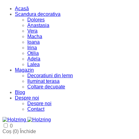
Acasă
Scandura decorativa
Dolores
Anastasia
Vera
Macha
Ioana
Irina
Otilia
Adela
Lalea
Magazin
Decoratiuni din lemn
Iluminat terasa
Coltare decupate
Blog
Despre noi
Despre noi
Contact
0
Coș (
0
)
Închide