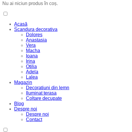
Nu ai niciun produs în coș.
Acasă
Scandura decorativa
Dolores
Anastasia
Vera
Macha
Ioana
Irina
Otilia
Adela
Lalea
Magazin
Decoratiuni din lemn
Iluminat terasa
Coltare decupate
Blog
Despre noi
Despre noi
Contact