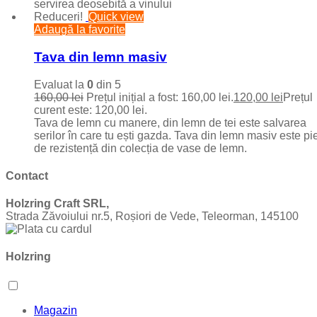
servirea deosebită a vinului
Reduceri!
Quick view
Adaugă la favorite
Tava din lemn masiv
Evaluat la
0
din 5
160,00
lei
Prețul inițial a fost: 160,00 lei.
120,00
lei
Prețul
curent este: 120,00 lei.
Tava de lemn cu manere, din lemn de tei este salvarea
serilor în care tu ești gazda. Tava din lemn masiv este pi
de rezistență din colecția de vase de lemn.
Contact
Holzring Craft SRL,
Strada Zăvoiului nr.5, Roșiori de Vede, Teleorman, 145100
Holzring
Magazin