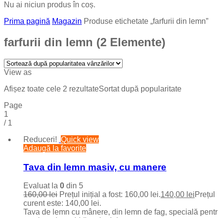
Nu ai niciun produs în coș.
Prima pagină
Magazin
Produse etichetate „farfurii din lemn”
farfurii din lemn
(2 Elemente)
View as
Afișez toate cele 2 rezultate
Sortat după popularitate
Page
1
/
1
Reduceri!
Quick view
Adaugă la favorite
Tava din lemn masiv, cu manere
Evaluat la
0
din 5
160,00
lei
Prețul inițial a fost: 160,00 lei.
140,00
lei
Prețul
curent este: 140,00 lei.
Tava de lemn cu mânere, din lemn de fag, specială pent