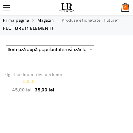
0
Prima pagină
Magazin
Produse etichetate „fluture”
FLUTURE
(1 ELEMENT)
QUICK VIEW
REDUCERI!
Figurine decorative din lemn
E
45,00
lei
35,00
lei
v
a
l
u
a
t
l
a
0
d
i