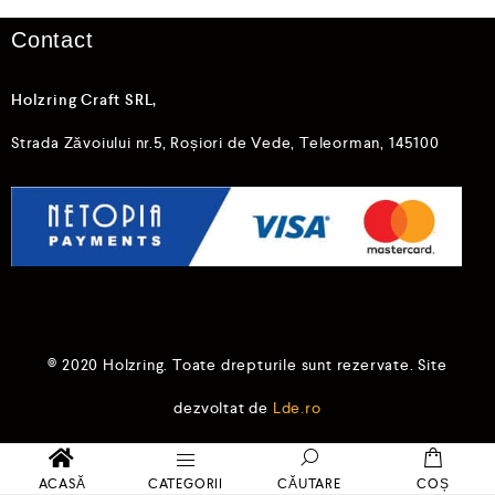
n
5
Contact
Holzring Craft SRL,
Strada Zăvoiului nr.5, Roșiori de Vede, Teleorman, 145100
© 2020 Holzring. Toate drepturile sunt rezervate. Site
dezvoltat de
Lde.ro
ACASĂ
CATEGORII
CĂUTARE
COȘ