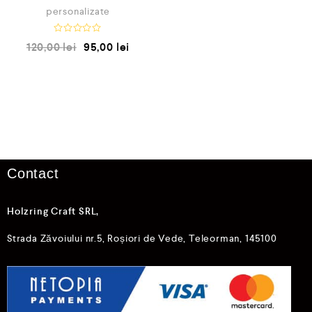
personalizate
E
120,00
lei
95,00
lei
v
a
l
u
a
t
l
a
0
d
i
n
5
Contact
Holzring Craft SRL,
Strada Zăvoiului nr.5, Roșiori de Vede, Teleorman, 145100