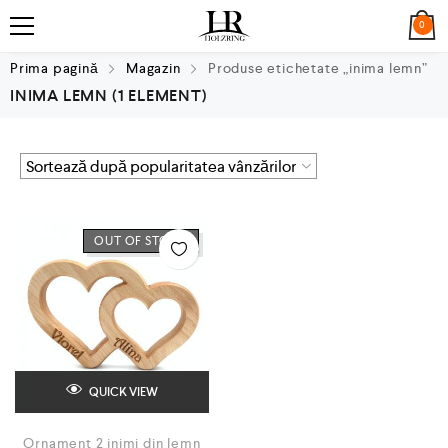
0
Prima pagină
Magazin
Produse etichetate „inima lemn”
INIMA LEMN
(1 ELEMENT)
OUT OF STOCK
QUICK VIEW
Ornament 2 inimi din lemn