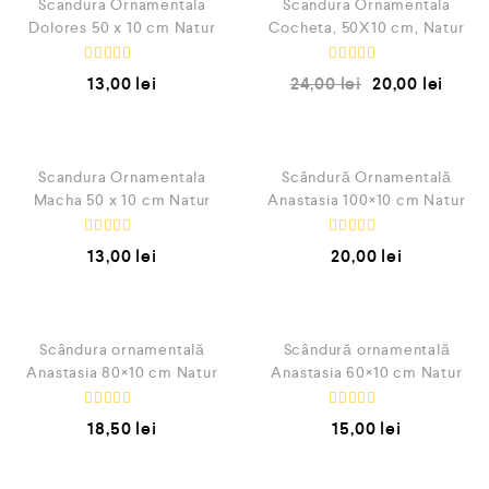
l
Scandura Ornamentala
Scandura Ornamentala
0
a
d
Dolores 50 x 10 cm Natur
Cocheta, 50X10 cm, Natur
0
NEW
i
d
n
i
5
E
E
n
13,00
lei
24,00
lei
20,00
lei
v
v
5
a
a
l
l
QUICK VIEW
QUICK VIEW
u
u
a
a
t
t
NEW
l
l
Scandura Ornamentala
Scândură Ornamentală
a
a
Macha 50 x 10 cm Natur
Anastasia 100×10 cm Natur
0
0
d
d
i
i
E
E
n
n
13,00
lei
20,00
lei
v
v
5
5
a
a
l
l
QUICK VIEW
QUICK VIEW
u
u
a
a
t
t
l
l
Scândura ornamentală
Scândură ornamentală
a
a
Anastasia 80×10 cm Natur
Anastasia 60×10 cm Natur
0
0
d
d
i
i
E
E
n
n
18,50
lei
15,00
lei
v
v
5
5
a
a
l
l
QUICK VIEW
u
u