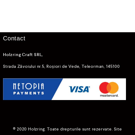
a
0
t
d
l
i
a
n
0
5
d
i
n
5
Contact
Holzring Craft SRL,
Strada Zăvoiului nr.5, Roșiori de Vede, Teleorman, 145100
© 2020 Holzring. Toate drepturile sunt rezervate. Site