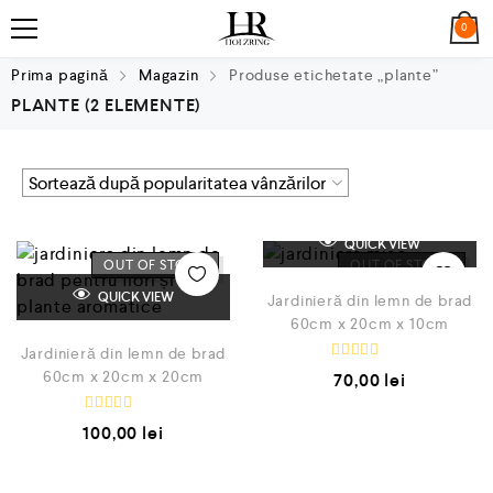
0
Prima pagină
Magazin
Produse etichetate „plante”
PLANTE
(2 ELEMENTE)
QUICK VIEW
OUT OF STOCK
OUT OF STOCK
QUICK VIEW
Jardinieră din lemn de brad
60cm x 20cm x 10cm
Jardinieră din lemn de brad
E
60cm x 20cm x 20cm
70,00
lei
v
a
l
E
u
100,00
lei
v
a
a
t
l
l
u
a