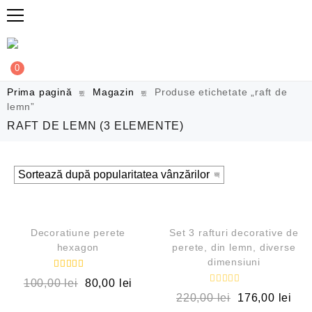
0
Prima pagină
Magazin
Produse etichetate „raft de
lemn”
RAFT DE LEMN
(3 ELEMENTE)
QUICK VIEW
QUICK VIEW
REDUCERI!
OUT OF STOCK
Decoratiune perete
Set 3 rafturi decorative de
hexagon
perete, din lemn, diverse
dimensiuni
Evaluat la
100,00
lei
80,00
lei
5.00
E
220,00
lei
176,00
lei
din 5
v
a