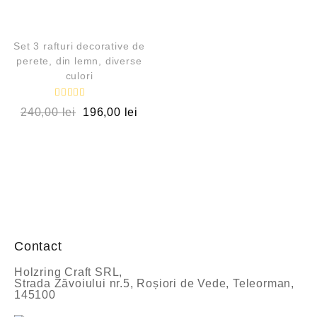
l
QUICK VIEW
u
a
t
OUT OF STOCK
l
Set 3 rafturi decorative de
a
perete, din lemn, diverse
0
culori
d
i
n
5
E
240,00
lei
196,00
lei
v
a
l
u
a
t
l
a
0
d
i
n
5
Contact
Holzring Craft SRL,
Strada Zăvoiului nr.5, Roșiori de Vede, Teleorman,
145100