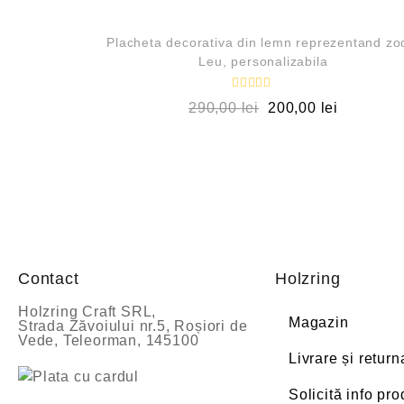
REDUCERI!
Placheta decorativa din lemn reprezentand zo
Leu, personalizabila
E
290,00
lei
200,00
lei
v
a
l
u
a
t
l
a
0
d
i
n
5
Contact
Holzring
Holzring Craft SRL,
Magazin
Strada Zăvoiului nr.5, Roșiori de
Vede, Teleorman, 145100
Livrare și return
Solicită info pr