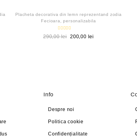
REDUCERI!
dia
Placheta decorativa din lemn reprezentand zodia
Fecioara, personalizabila
E
290,00
lei
200,00
lei
v
a
l
u
a
t
l
a
0
d
i
n
5
Info
Co
Despre noi
are
Politica cookie
odus
Confidențialitate