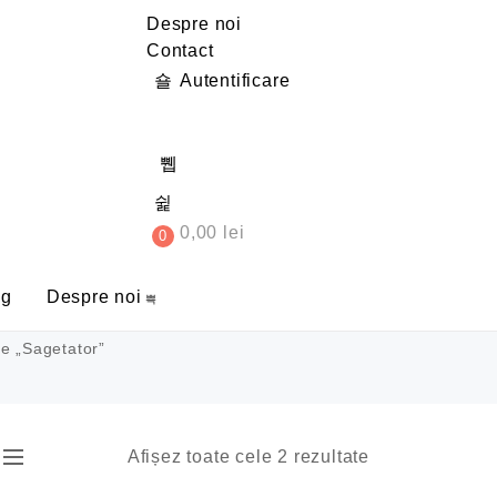
Despre noi
Contact
Autentificare
0,00
lei
0
og
Despre noi
e „Sagetator”
Afișez toate cele 2 rezultate