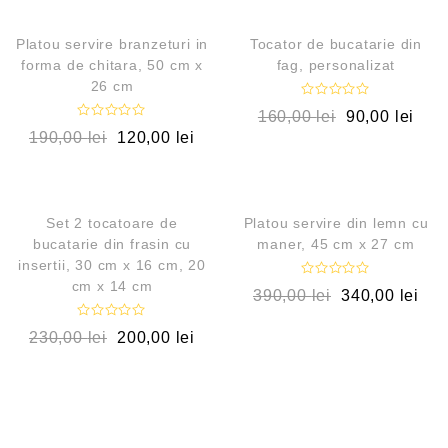
u
u
a
a
t
t
REDUCERI!
REDUCERI!
l
l
Platou servire branzeturi in
Tocator de bucatarie din
a
a
forma de chitara, 50 cm x
fag, personalizat
0
0
26 cm
d
d
i
i
E
n
n
160,00
lei
90,00
lei
v
5
5
E
a
190,00
lei
120,00
lei
v
l
a
u
l
a
QUICK VIEW
QUICK VIEW
u
t
a
l
t
a
REDUCERI!
OUT OF STOCK
l
Set 2 tocatoare de
Platou servire din lemn cu
0
a
bucatarie din frasin cu
maner, 45 cm x 27 cm
d
0
i
insertii, 30 cm x 16 cm, 20
d
n
i
5
cm x 14 cm
E
n
390,00
lei
340,00
lei
v
5
a
l
E
230,00
lei
200,00
lei
u
v
a
a
t
l
l
u
a
a
t
0
l
d
a
i