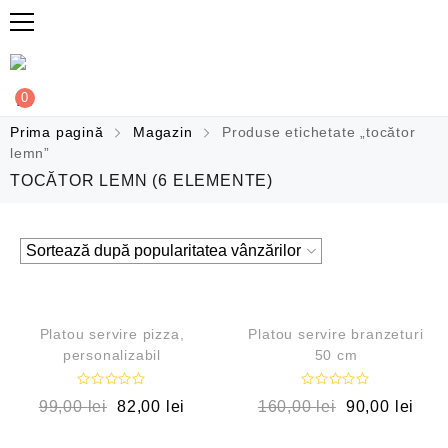
0
Prima pagină
Magazin
Produse etichetate „tocător
lemn”
TOCĂTOR LEMN
(6 ELEMENTE)
QUICK VIEW
QUICK VIEW
OUT OF STOCK
REDUCERI!
Platou servire pizza,
Platou servire branzeturi
personalizabil
50 cm
E
E
99,00
lei
82,00
lei
160,00
lei
90,00
lei
v
v
a
a
l
l
QUICK VIEW
QUICK VIEW