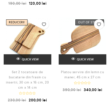
E
190,00
lei
120,00
lei
a
v
l
a
u
l
a
u
t
a
l
t
a
REDUCERI!
OUT OF STOCK
l
0
a
d
0
i
d
n
i
5
n
5
QUICK VIEW
QUICK VIEW
Set 2 tocatoare de
Platou servire din lemn cu
bucatarie din frasin cu
maner, 45 cm x 27 cm
insertii, 30 cm x 16 cm, 20
cm x 14 cm
E
390,00
lei
340,00
lei
v
a
l
E
230,00
lei
200,00
lei
u
v
a
a
t
l