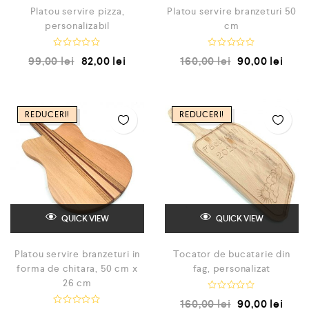
Platou servire pizza,
Platou servire branzeturi 50
personalizabil
cm
E
E
99,00
lei
82,00
lei
160,00
lei
90,00
lei
v
v
a
a
l
l
u
u
a
a
t
t
REDUCERI!
REDUCERI!
l
l
a
a
0
0
d
d
i
i
n
n
5
5
QUICK VIEW
QUICK VIEW
Platou servire branzeturi in
Tocator de bucatarie din
forma de chitara, 50 cm x
fag, personalizat
26 cm
E
160,00
lei
90,00
lei
v