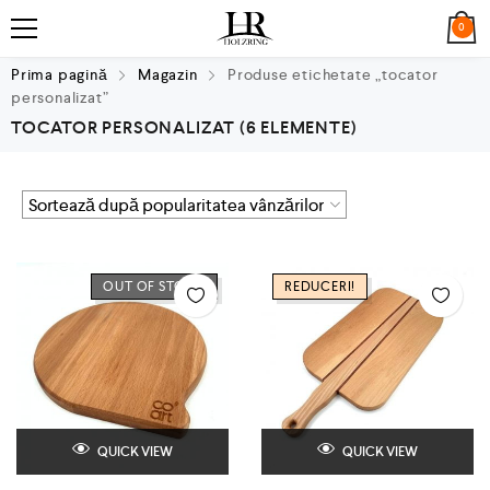
0
Prima pagină
Magazin
Produse etichetate „tocator
personalizat”
TOCATOR PERSONALIZAT
(6 ELEMENTE)
OUT OF STOCK
REDUCERI!
QUICK VIEW
QUICK VIEW