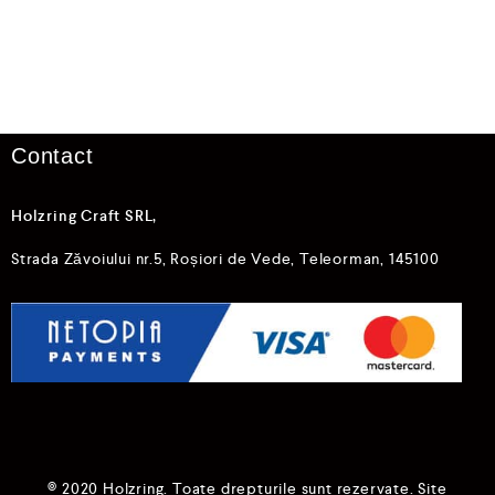
l
u
a
a
t
0
l
d
a
i
0
n
5
d
i
n
5
Contact
Holzring Craft SRL,
Strada Zăvoiului nr.5, Roșiori de Vede, Teleorman, 145100
© 2020 Holzring. Toate drepturile sunt rezervate. Site