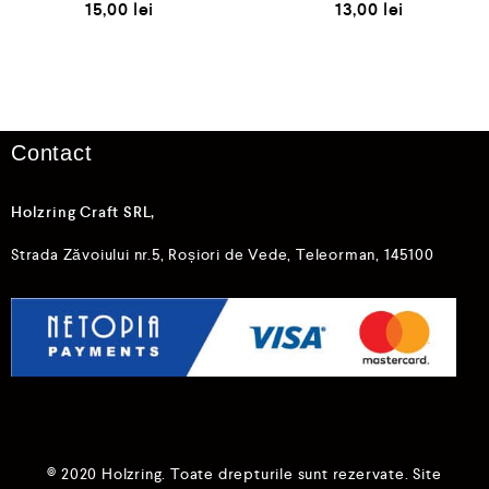
E
E
15,00
lei
13,00
lei
v
v
a
a
l
l
u
u
a
a
t
t
l
l
a
a
0
0
Contact
d
d
i
i
n
n
5
5
Holzring Craft SRL,
Strada Zăvoiului nr.5, Roșiori de Vede, Teleorman, 145100
© 2020 Holzring. Toate drepturile sunt rezervate. Site