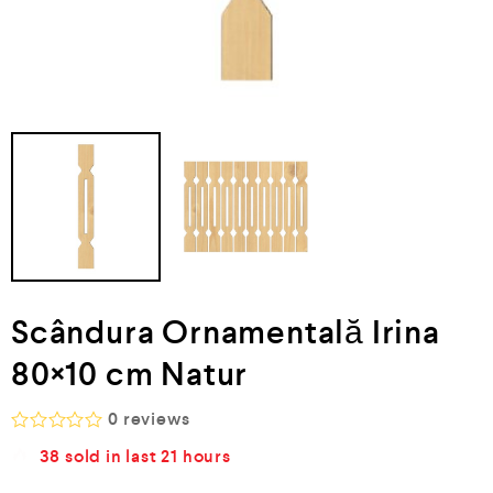
Scândura Ornamentală Irina
80×10 cm Natur
0
reviews
E
38
sold in last
21 hours
v
a