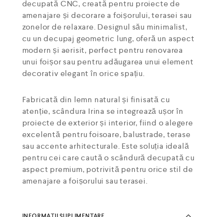
decupată CNC, creată pentru proiecte de
amenajare și decorare a foișorului, terasei sau
zonelor de relaxare. Designul său minimalist,
cu un decupaj geometric lung, oferă un aspect
modern și aerisit, perfect pentru renovarea
unui foișor sau pentru adăugarea unui element
decorativ elegant în orice spațiu.
Fabricată din lemn natural și finisată cu
atenție, scândura Irina se integrează ușor în
proiecte de exterior și interior, fiind o alegere
excelentă pentru foisoare, balustrade, terase
sau accente arhitecturale. Este soluția ideală
pentru cei care caută o scândură decupată cu
aspect premium, potrivită pentru orice stil de
amenajare a foișorului sau terasei.
INFORMAȚII SUPLIMENTARE