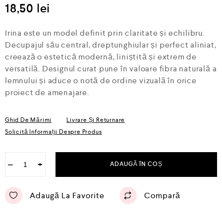
l
18,50
lei
u
a
t
Irina este un model definit prin claritate și echilibru.
l
a
Decupajul său central, dreptunghiular și perfect aliniat,
0
creează o estetică modernă, liniștită și extrem de
d
versatilă. Designul curat pune în valoare fibra naturală a
i
n
lemnului și aduce o notă de ordine vizuală în orice
5
proiect de amenajare.
Ghid De Mărimi
Livrare Și Returnare
Solicită Informații Despre Produs
−
+
ADAUGĂ ÎN COȘ
Adaugă La Favorite
Compară