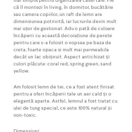
mai simplă pentru organizarea casei tale. Fie
că îl montezi în living, în dormitor, bucătărie
sau camera copiilor, un raft de lemn are
dimensiunea potrivită, iar lucrurile devin mult
mai ușor de gestionat. Adu o pată de culoare
încăperii cu această decorațiune de perete
pentru care s-a folosit o vopsea pe baza de
creta, foarte opaca si mult mai permeabila
decât un lac obișnuit. Aspect antichizat și
culori plăcute: coral red, spring green, sand
yellow.
Am folosit lemn de tei, ce a fost atent finisat
pentru a oferi încăperii tale un aer cald și o
elegantă aparte. Astfel, lemnul a fost tratat cu
ulei de tung special, ce este 100% natural și
non-toxic.
Dimensiuni: