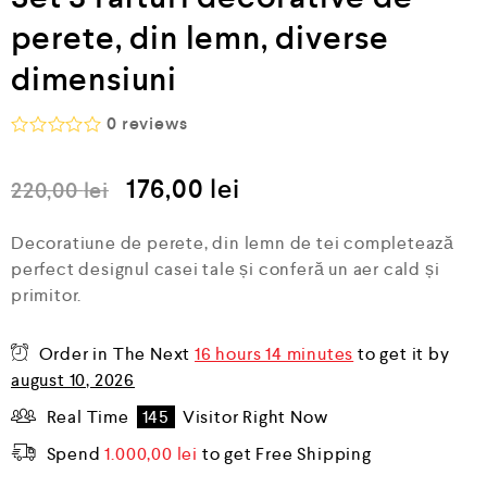
perete, din lemn, diverse
dimensiuni
0
reviews
E
v
176,00
lei
a
220,00
lei
l
u
a
Decoratiune de perete, din lemn de tei completează
t
perfect designul casei tale și conferă un aer cald și
l
a
primitor.
0
d
i
Order in The Next
16 hours 14 minutes
to get it by
n
august 10, 2026
5
Real Time
145
Visitor Right Now
Spend
1.000,00
lei
to get Free Shipping