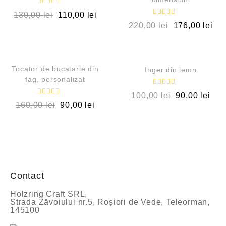
E
130,00
lei
110,00
lei
v
E
a
220,00
lei
176,00
lei
v
l
a
u
l
a
QUICK VIEW
QUICK VIEW
u
t
a
l
t
a
REDUCERI!
OUT OF STOCK
l
Tocator de bucatarie din
Inger din lemn
0
a
fag, personalizat
d
0
i
d
E
n
100,00
lei
90,00
lei
i
v
5
E
n
a
160,00
lei
90,00
lei
v
5
l
a
u
l
a
u
t
a
l
t
a
l
0
a
d
0
i
d
n
Contact
i
5
n
5
Holzring Craft SRL,
Strada Zăvoiului nr.5, Roșiori de Vede, Teleorman,
145100