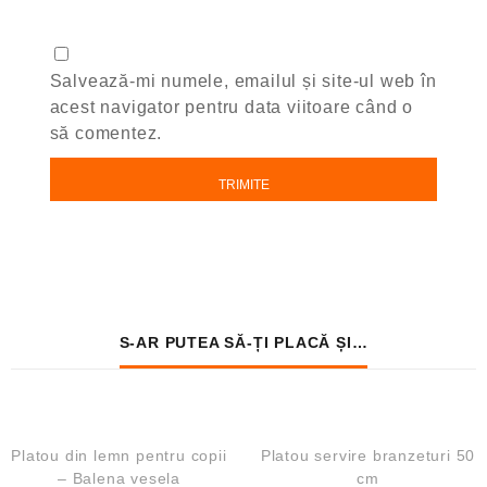
Salvează-mi numele, emailul și site-ul web în
acest navigator pentru data viitoare când o
să comentez.
S-AR PUTEA SĂ-ȚI PLACĂ ȘI…
QUICK VIEW
QUICK VIEW
REDUCERI!
REDUCERI!
Platou din lemn pentru copii
Platou servire branzeturi 50
– Balena vesela
cm