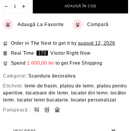
−
+
ADAUGĂ ÎN COȘ
Adaugă La Favorite
Compară
Order in The Next
to get it by
august 12, 2026
Real Time
170
Visitor Right Now
Spend
1.000,00
lei
to get Free Shipping
Categorie:
Scandura decorativa
Etichete:
lemn de frasin
,
platou de lemn
,
platou pentru
aperitive
,
tocatoare din lemn
,
tocator din lemn
,
tocător
lemn
,
tocator lemn bucatarie
,
tocator personalizat
Partajează :
DESCRIERE