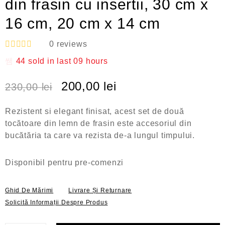
din frasin cu insertii, 30 cm x
16 cm, 20 cm x 14 cm
0
reviews
E
44
sold in last
09 hours
v
a
l
200,00
lei
230,00
lei
u
a
t
Rezistent si elegant finisat, acest set de două
l
a
tocătoare din lemn de frasin este accesoriul din
0
bucătăria ta care va rezista de-a lungul timpului.
d
i
n
Disponibil pentru pre-comenzi
5
Ghid De Mărimi
Livrare Și Returnare
Solicită Informații Despre Produs