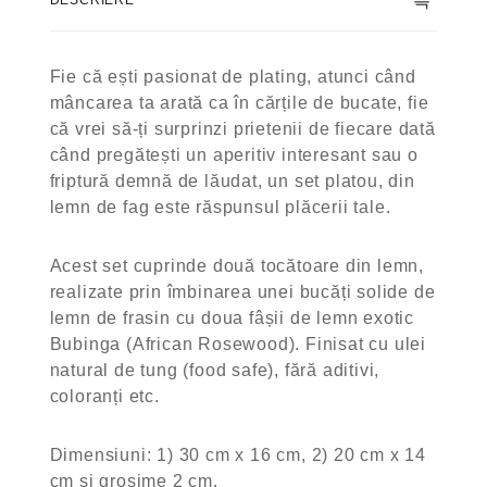
Fie că ești pasionat de plating, atunci când
mâncarea ta arată ca în cărțile de bucate, fie
că vrei să-ți surprinzi prietenii de fiecare dată
când pregătești un aperitiv interesant sau o
friptură demnă de lăudat, un set platou, din
lemn de fag este răspunsul plăcerii tale.
Acest set cuprinde două tocătoare din lemn,
realizate prin îmbinarea unei bucăți solide de
lemn de frasin cu doua fâșii de lemn exotic
Bubinga (African Rosewood). Finisat cu ulei
natural de tung (food safe), fără aditivi,
coloranți etc.
Dimensiuni: 1) 30 cm x 16 cm, 2) 20 cm x 14
cm și grosime 2 cm.