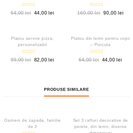
E
E
64,00
lei
44,00
lei
160,00
lei
90,00
lei
v
v
a
a
l
l
QUICK VIEW
QUICK VIEW
u
u
a
a
t
t
OUT OF STOCK
REDUCERI!
l
l
Platou servire pizza,
Platou din lemn pentru copii
a
a
personalizabil
– Pisicuta
0
0
d
d
i
i
E
E
n
n
99,00
lei
82,00
lei
64,00
lei
44,00
lei
v
v
5
5
a
a
l
l
u
u
a
a
t
t
l
l
a
a
PRODUSE SIMILARE
0
0
d
d
i
i
n
n
QUICK VIEW
QUICK VIEW
5
5
OUT OF STOCK
OUT OF STOCK
Oameni de zapada, familie
Set 3 rafturi decorative de
de 3
perete, din lemn, diverse
dimensiuni