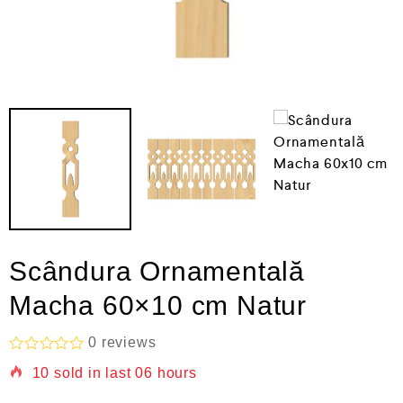
Scândura Ornamentală
Macha 60×10 cm Natur
0
reviews
E
10
sold in last
06 hours
v
a