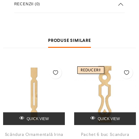
RECENZII (0)
PRODUSE SIMILARE
REDUCERI!
QUICK VIEW
QUICK VIEW
Scândura Ornamentală Irina
Pachet 6 buc Scandura