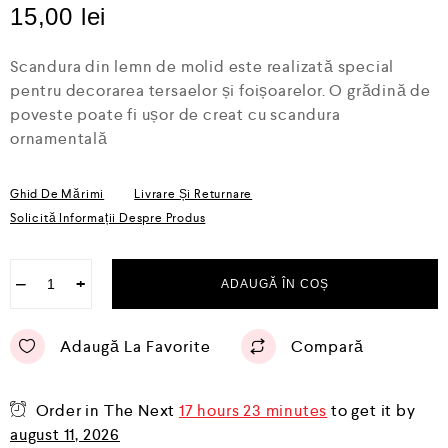
l
15,00
lei
u
a
t
Scandura din lemn de molid este realizată special
l
a
pentru decorarea tersaelor și foișoarelor. O grădină de
0
poveste poate fi ușor de creat cu scandura
d
ornamentală
i
n
5
Ghid De Mărimi
Livrare Și Returnare
Solicită Informații Despre Produs
−
+
ADAUGĂ ÎN COȘ
Adaugă La Favorite
Compară
Order in The Next
17 hours 23 minutes
to get it by
august 11, 2026