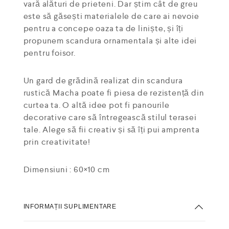
vară alături de prieteni. Dar știm cât de greu
este să găsești materialele de care ai nevoie
pentru a concepe oaza ta de liniște, și îți
propunem scandura ornamentala și alte idei
pentru foisor.
Un gard de grădină realizat din scandura
rustică Macha poate fi piesa de rezistență din
curtea ta. O altă idee pot fi panourile
decorative care să întregească stilul terasei
tale. Alege să fii creativ și să îți pui amprenta
prin creativitate!
Dimensiuni : 60×10 cm
INFORMAȚII SUPLIMENTARE