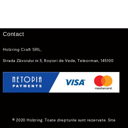
a
a
l
l
u
u
a
a
t
t
l
l
a
a
0
0
Contact
d
d
i
i
n
n
5
5
Holzring Craft SRL,
Strada Zăvoiului nr.5, Roșiori de Vede, Teleorman, 145100
© 2020 Holzring. Toate drepturile sunt rezervate. Site