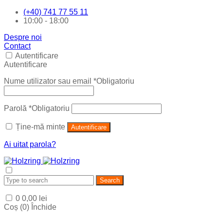
(+40) 741 77 55 11
10:00 - 18:00
Despre noi
Contact
Autentificare
Autentificare
Nume utilizator sau email
*
Obligatoriu
Parolă
*
Obligatoriu
Ține-mă minte
Autentificare
Ai uitat parola?
Search
0
0,00
lei
Coș (
0
)
Închide