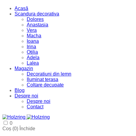
Acasă
Scandura decorativa
Dolores
Anastasia
Vera
Macha
Ioana
Irina
Otilia
Adela
Lalea
Magazin
Decoratiuni din lemn
Iluminat terasa
Coltare decupate
Blog
Despre noi
Despre noi
Contact
0
Coș (
0
)
Închide