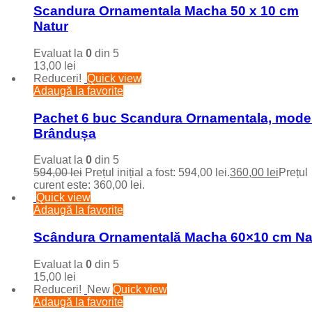
Scandura Ornamentala Macha 50 x 10 cm
Natur
Evaluat la
0
din 5
13,00
lei
Reduceri!
Quick view
Adaugă la favorite
Pachet 6 buc Scandura Ornamentala, mode
Brândușa
Evaluat la
0
din 5
594,00
lei
Prețul inițial a fost: 594,00 lei.
360,00
lei
Prețul
curent este: 360,00 lei.
Quick view
Adaugă la favorite
Scândura Ornamentală Macha 60×10 cm Na
Evaluat la
0
din 5
15,00
lei
Reduceri!
New
Quick view
Adaugă la favorite