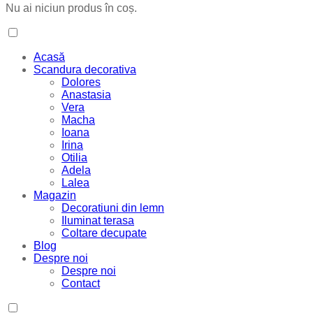
Nu ai niciun produs în coș.
Acasă
Scandura decorativa
Dolores
Anastasia
Vera
Macha
Ioana
Irina
Otilia
Adela
Lalea
Magazin
Decoratiuni din lemn
Iluminat terasa
Coltare decupate
Blog
Despre noi
Despre noi
Contact