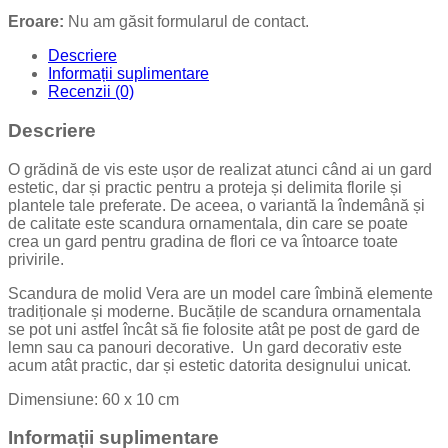
Eroare:
Nu am găsit formularul de contact.
Descriere
Informații suplimentare
Recenzii (0)
Descriere
O grădină de vis este ușor de realizat atunci când ai un gard
estetic, dar și practic pentru a proteja și delimita florile și
plantele tale preferate. De aceea, o variantă la îndemână și
de calitate este scandura ornamentala, din care se poate
crea un gard pentru gradina de flori ce va întoarce toate
privirile.
Scandura de molid Vera are un model care îmbină elemente
tradiționale și moderne. Bucățile de scandura ornamentala
se pot uni astfel încât să fie folosite atât pe post de gard de
lemn sau ca panouri decorative. Un gard decorativ este
acum atât practic, dar și estetic datorita designului unicat.
Dimensiune: 60 x 10 cm
Informații suplimentare