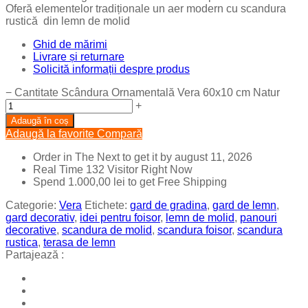
Oferă elementelor tradiționale un aer modern cu scandura
rustică din lemn de molid
Ghid de mărimi
Livrare și returnare
Solicită informații despre produs
−
Cantitate Scândura Ornamentală Vera 60x10 cm Natur
+
Adaugă în coș
Adaugă la favorite
Compară
Order in The Next
to get it by
august 11, 2026
Real Time
132
Visitor Right Now
Spend
1.000,00
lei
to get Free Shipping
Categorie:
Vera
Etichete:
gard de gradina
,
gard de lemn
,
gard decorativ
,
idei pentru foisor
,
lemn de molid
,
panouri
decorative
,
scandura de molid
,
scandura foisor
,
scandura
rustica
,
terasa de lemn
Partajează :